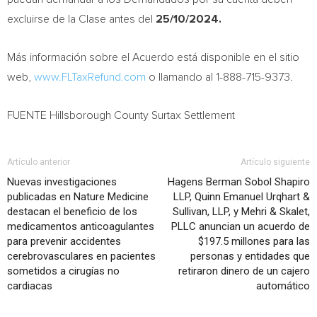
excluirse de la Clase antes del
25/10/2024.
Más información sobre el Acuerdo está disponible en el sitio
web,
www.FLTaxRefund.com
o llamando al 1-888-715-9373.
FUENTE Hillsborough County Surtax Settlement
Artículo anterior
Artículo siguiente
Nuevas investigaciones
Hagens Berman Sobol Shapiro
publicadas en Nature Medicine
LLP, Quinn Emanuel Urqhart &
destacan el beneficio de los
Sullivan, LLP, y Mehri & Skalet,
medicamentos anticoagulantes
PLLC anuncian un acuerdo de
para prevenir accidentes
$197.5 millones para las
cerebrovasculares en pacientes
personas y entidades que
sometidos a cirugías no
retiraron dinero de un cajero
cardiacas
automático