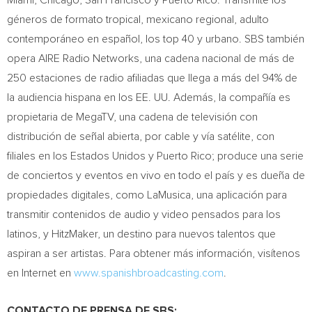
Miami
,
Chicago
,
San Francisco
y
Puerto Rico
. Transmite los
géneros de formato tropical, mexicano regional, adulto
contemporáneo en español, los top 40 y urbano. SBS también
opera AIRE Radio Networks, una cadena nacional de más de
250 estaciones de radio afiliadas que llega a más del 94% de
la audiencia hispana en los EE. UU. Además, la compañía es
propietaria de MegaTV, una cadena de televisión con
distribución de señal abierta, por cable y vía satélite, con
filiales en los Estados Unidos y
Puerto Rico
; produce una serie
de conciertos y eventos en vivo en todo el país y es dueña de
propiedades digitales, como LaMusica, una aplicación para
transmitir contenidos de audio y video pensados para los
latinos, y HitzMaker, un destino para nuevos talentos que
aspiran a ser artistas. Para obtener más información, visítenos
en Internet en
www.spanishbroadcasting.com
.
CONTACTO DE PRENSA DE SBS: