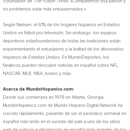
cofundador de
The Futbol Times
. «Compartimos esa pasión y
no podríamos estar más entusiasmados.»
Según Nielsen, el 61% de los hogares hispanos en Estados
Unidos ve fútbol por televisión. Sin embargo, los equipos
deportivos estadounidenses de todas las tradiciones están
experimentando el entusiasmo y la lealtad de los aficionados
hispanos de Estados Unidos. En MundoDeportes, los
fanáticos pueden descubrir noticias en español sobre NFL,
NASCAR, MLB, NBA, boxeo y más.
Acerca de MundoHispanico.com:
Desde sus comienzos en 1979 en
Atlanta, Georgia
,
MundoHispanico.com de Mundo Hispano Digital Network ha
crecido rápidamente, pasando de ser el periódico semanal en
español más leído en el sureste del país a uno de los sitios
web de noticias e información en español más grandes de los