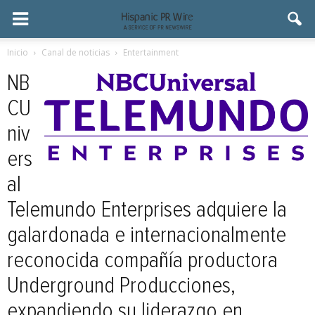
Inicio
Canal de noticias
Entertainment
NB
CU
niv
ers
al
Telemundo Enterprises adquiere la
galardonada e internacionalmente
reconocida compañía productora
Underground Producciones,
expandiendo su liderazgo en