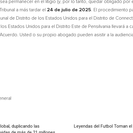
a permanecer en el litigio (y, por lo tanto, quedar obligado por 
Tribunal a más tardar el
24 de julio de 2025
. El procedimiento p
ibunal de Distrito de los Estados Unidos para el Distrito de
Connecti
de los Estados Unidos para el Distrito Este de Pensilvania llevará a
 Acuerdo. Usted o su propio abogado pueden asistir a la audienci
eneral
lobal, duplicando las
Leyendas del Futbol Toman el
 vidas de más de 21 millones