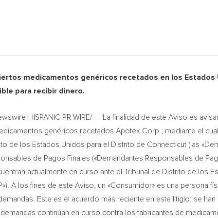
iertos medicamentos genéricos recetados en los Estados U
ble para recibir dinero.
wswire-HISPANIC PR WIRE/ — La finalidad de este Aviso es avisa
medicamentos genéricos recetados Apotex Corp., mediante el cu
ito de los Estados Unidos para el Distrito de
Connecticut
(las «De
onsables de Pagos Finales («Demandantes Responsables de Pago
ntran actualmente en curso ante el Tribunal de Distrito de los Es
»). A los fines de este Aviso, un «Consumidor» es una persona fí
emandas. Este es el acuerdo más reciente en este litigio; se han
 demandas continúan en curso contra los fabricantes de medica