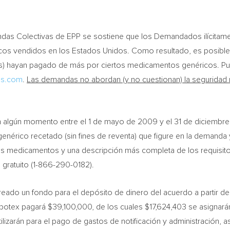
as Colectivas de EPP se sostiene que los Demandados ilícitamen
os vendidos en los Estados Unidos. Como resultado, es posib
es) hayan pagado de más por ciertos medicamentos genéricos. Pu
gs.com
.
Las demandas no abordan (y no cuestionan) la seguridad ni
 en algún momento entre el 1 de mayo de 2009 y el 31 de diciemb
genérico recetado (sin fines de reventa) que figure en la demanda
s medicamentos y una descripción más completa de los requisitos 
 gratuito (1-866-290-0182).
eado un fondo para el depósito de dinero del acuerdo a partir de
Apotex pagará
$39,100,000
, de los cuales
$17,624,403
se asignará
ilizarán para el pago de gastos de notificación y administración, 