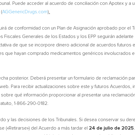
ribunal. Puede acceder al acuerdo de conciliación con Apotex y a
 (
AGGenericDrugs.com
).
tribuirá de conformidad con un Plan de Asignación aprobado por el 
Los Fiscales Generales de los Estados y los EPP seguirán adelante
tiva de que se incorpore dinero adicional de acuerdos futuros e
ores que hayan comprado medicamentos genéricos involucrados en 
echa posterior. Deberá presentar un formulario de reclamación par
 web. Para recibir actualizaciones sobre este y futuros Acuerdos,
 sobre qué información proporcionar al presentar una reclamación,
ratuito, 1-866-290-0182.
do y las decisiones de los Tribunales. Si desea conservar su dere
 («Retirarse») del Acuerdo a más tardar el
24 de julio de 2025