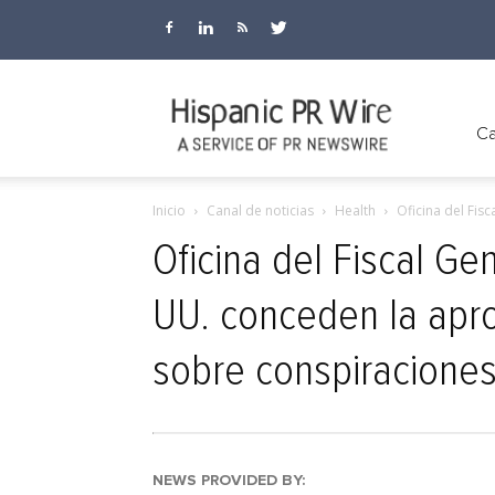
Hispanic
Ca
Inicio
Canal de noticias
Health
Oficina del Fisc
PR
Oficina del Fiscal Ge
UU. conceden la apro
Wire
sobre conspiraciones 
NEWS PROVIDED BY: