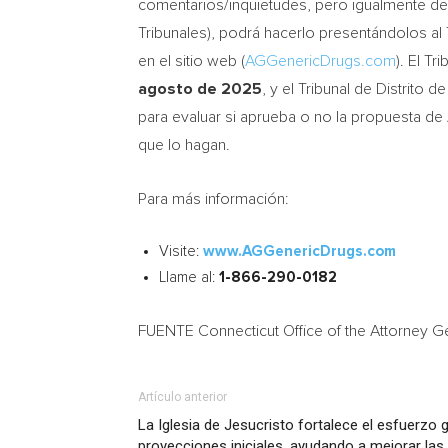
comentarios/inquietudes, pero igualmente dese
Tribunales), podrá hacerlo presentándolos al 
en el sitio web (
AGGenericDrugs.com
)
. El Tr
agosto de 2025
, y el Tribunal de Distrito 
para evaluar si aprueba o no la propuesta de
que lo hagan.
Para más información:
Visite:
www.AGGenericDrugs.com
Llame al:
1-866-290-0182
FUENTE Connecticut Office of the Attorney G
Artículo anterior
La Iglesia de Jesucristo fortalece el esfuerzo g
proyecciones iniciales, ayudando a mejorar las