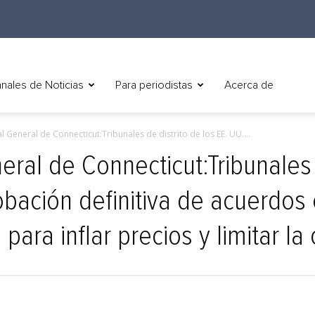
nales de Noticias
Para periodistas
Acerca de
al General de Connecticut:Tribunales de distrito de los EE. UU....
neral de Connecticut:Tribunales 
bación definitiva de acuerdos
para inflar precios y limitar l