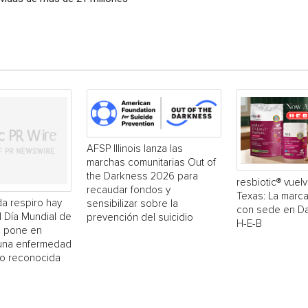
AFSP Illinois lanza las
marchas comunitarias Out of
the Darkness 2026 para
resbiotic® vuelv
recaudar fondos y
Texas: La marc
a respiro hay
sensibilizar sobre la
con sede en Dal
El Día Mundial de
prevención del suicidio
H-E-B
 pone en
 una enfermedad
o reconocida