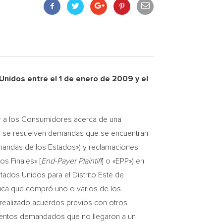
nidos entre el 1 de enero de 2009 y el
r a los Consumidores acerca de una
al se resuelven demandas que se encuentran
mandas de los Estados») y reclamaciones
s Finales» [
End-Payer Plaintiff
] o «EPP») en
tados Unidos para el Distrito Este de
sica que compró uno o varios de los
 realizado acuerdos previos con otros
mentos demandados que no llegaron a un