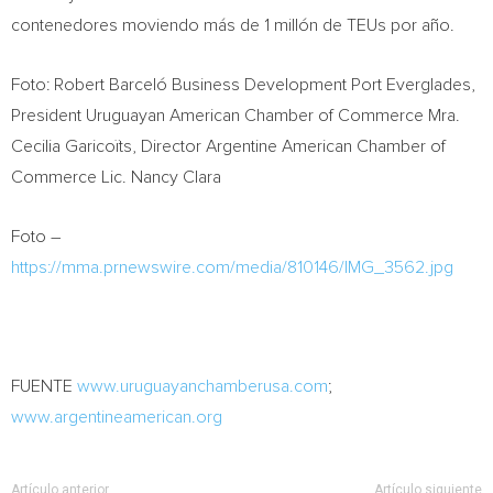
contenedores moviendo más de 1 millón de TEUs por año.
Foto: Robert Barceló Business Development Port Everglades,
President Uruguayan American Chamber of Commerce Mra.
Cecilia Garicoïts, Director Argentine American Chamber of
Commerce Lic.
Nancy Clara
Foto –
https://mma.prnewswire.com/media/810146/IMG_3562.jpg
FUENTE
www.uruguayanchamberusa.com
;
www.argentineamerican.org
Artículo anterior
Artículo siguiente