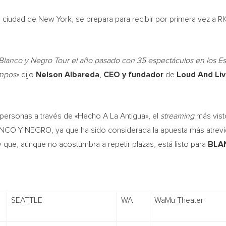
a
ciudad de
New York
, se prepara para recibir por primera vez a
R
 Blanco y Negro Tour el año pasado con 35 espectáculos en los E
empos
» dijo
Nelson Albareda
,
CEO y fundador
de
Loud And Li
 personas a través de «Hecho A La Antigua», el
streaming
más visto
O Y NEGRO, ya que ha sido considerada la apuesta más atrevida d
que, aunque no acostumbra a repetir plazas, está listo para
BLA
SEATTLE
WA
WaMu Theater