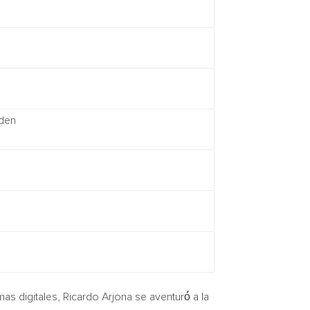
den
mas digitales,
Ricardo Arjona
se aventuró́ a la