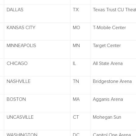
DALLAS
TX
Texas Trust CU Theat
KANSAS CITY
MO
T-Mobile Center
MINNEAPOLIS
MN
Target Center
CHICAGO
IL
All State Arena
NASHVILLE
TN
Bridgestone Arena
BOSTON
MA
Agganis Arena
UNCASVILLE
CT
Mohegan Sun
WASHINGTON
DC
Capitol One Arena