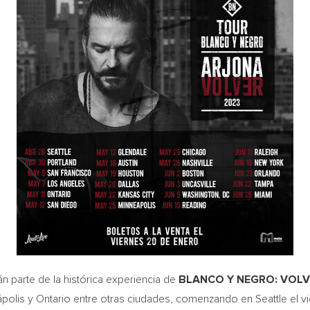
 parte de la histórica experiencia de
BLANCO Y NEGRO: VOLV
ápolis y
Ontario
entre otras ciudades, comenzando en
Seattle
el vi