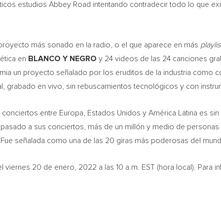
cos estudios Abbey Road intentando contradecir todo lo que exist
 proyecto más sonado en la radio, o el que aparece en más
playlis
ética en
BLANCO Y NEGRO
y 24 videos de las 24 canciones gr
emia un proyecto señalado por los eruditos de la industria como 
ual, grabado en vivo, sin rebuscamientos tecnológicos y con inst
00 conciertos entre Europa, Estados Unidos y América Latina es sin
 pasado a sus conciertos, más de un millón y medio de personas d
a. Fue señalada como una de las 20 giras más poderosas del mund
 el viernes 20 de enero, 2022 a las
10 a.m. EST
(hora local). Para i