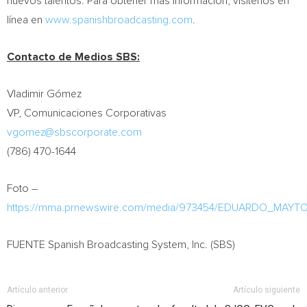
nuevos talentos. Para obtener más información, visítenos en
línea en
www.spanishbroadcasting.com
.
Contacto de Medios SBS:
Vladimir Gómez
VP, Comunicaciones Corporativas
vgomez@sbscorporate.com
(786) 470-1644
Foto –
https://mma.prnewswire.com/media/973454/EDUARDO_MAY
FUENTE Spanish Broadcasting System, Inc. (SBS)
Artículo anterior
Artículo siguiente