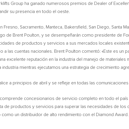
klifts Group ha ganado numerosos premios de Dealer of Excellence 
ndir su presencia en todo el oeste.
en
Fresno
,
Sacramento
,
Manteca
,
Bakersfield
,
San Diego
, Santa M
azgo de
Brent Poulton
, y se desempeñarán como presidente de Fork
cidades de productos y servicios a sus mercados locales existent
io a las cuentas nacionales.
Brent Poulton
comentó: «Este es un pa
na excelente reputación en la industria del manejo de materiales 
a industria mientras ejecutamos una estrategia de crecimiento agre
nalice a principios de abril y se refleje en todas las comunicacion
 comprende concesionarios de servicio completo en todo el país
 de productos y servicios para superar las necesidades de los cli
como un distribuidor de alto rendimiento con el Diamond Award. 