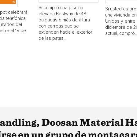
Si compró una piscina
Si usted es pro
ot celebrará
elevada Bestway de 48
una vivienda en
ia telefónica
pulgadas o más de altura
Unidos y, entre 
ultados del
con correas que se
diciembre de 20
stre el 18 de
extienden hacia el exterior
actual, compró..
de las patas...
ndling, Doosan Material Ha
irse en un grupo de montacar