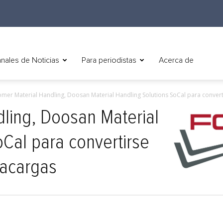
nales de Noticias
Para periodistas
Acerca de
mer Material Handling, Doosan Material Handling Solutions SoCal para converti
ling, Doosan Material
oCal para convertirse
acargas