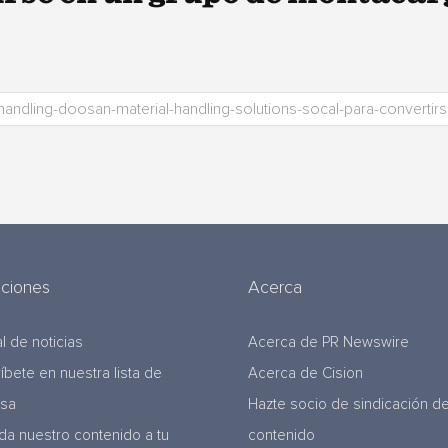
uciones
Acerca
l de noticias
Acerca de PR Newswire
ríbete en nuestra lista de
Acerca de Cision
nsa
Hazte socio de sindicación d
da nuestro contenido a tu
contenido