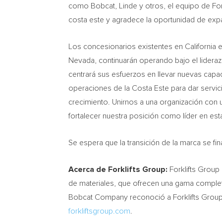
como Bobcat, Linde y otros, el equipo de For
costa este y agradece la oportunidad de expa
Los concesionarios existentes en
California
Nevada
, continuarán operando bajo el lider
centrará sus esfuerzos en llevar nuevas capa
operaciones de la Costa Este para dar servic
crecimiento. Unirnos a una organización con u
fortalecer nuestra posición como líder en est
Se espera que la transición de la marca se fi
Acerca de Forklifts Group:
Forklifts Group
de materiales, que ofrecen una gama completa
Bobcat Company reconoció a Forklifts Group 
forkliftsgroup.com
.