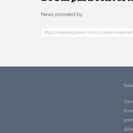
News provided by:
Sol
Cana
Insc
pre
¡Aña