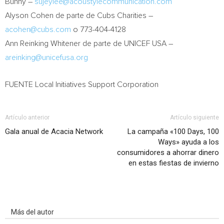
Bunny –
sujeylee@acoustylecommunication.com
Alyson Cohen de
parte de Cubs Charities –
acohen@cubs.com
o 773-404-4128
Ann Reinking Whitener de
parte de UNICEF
USA
–
areinking@unicefusa.org
FUENTE Local Initiatives Support Corporation
Artículo anterior
Artículo siguiente
Gala anual de Acacia Network
La campaña «100 Days, 100
Ways» ayuda a los
consumidores a ahorrar dinero
en estas fiestas de invierno
Artículo relacionados
Más del autor