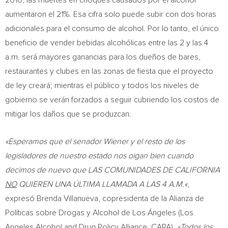
2016, las muertes en choques causados por el alcohol
aumentaron el 21%. Esa cifra solo puede subir con dos horas
adicionales para el consumo de alcohol. Por lo tanto, el único
beneficio de vender bebidas alcohólicas entre las 2 y las
4
a.m.
será mayores ganancias para los dueños de bares,
restaurantes y clubes en las zonas de fiesta que el proyecto
de ley creará; mientras el público y todos los niveles de
gobierno se verán forzados a seguir cubriendo los costos de
mitigar los daños que se produzcan.
«Esperamos que el senador Wiener y el resto de los
legisladores de nuestro estado nos oigan bien cuando
decimos de nuevo que LAS COMUNIDADES DE
CALIFORNIA
NO
QUIEREN UNA ÚLTIMA LLAMADA A LAS
4 A.M.
«
,
expresó Brenda Villanueva, copresidenta de la Alianza de
Políticas sobre Drogas y Alcohol de Los Ángeles (Los
Angeles Alcohol and Drug Policy Alliance, CAPA).
«Todos los