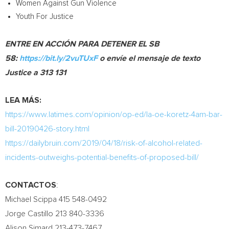
Women Against Gun Violence
Youth For Justice
ENTRE EN ACCIÓN PARA DETENER EL SB
58:
https://bit.ly/2vuTUxF
o envíe el mensaje de texto
Justice a 313 131
LEA MÁS:
https://www.latimes.com/opinion/op-ed/la-oe-koretz-4am-bar-
bill-20190426-story.html
https://dailybruin.com/2019/04/18/risk-of-alcohol-related-
incidents-outweighs-potential-benefits-of-proposed-bill/
CONTACTOS
:
Michael Scippa
415 548-0492
Jorge Castillo
213 840-3336
Alison Simard
213-473-7467