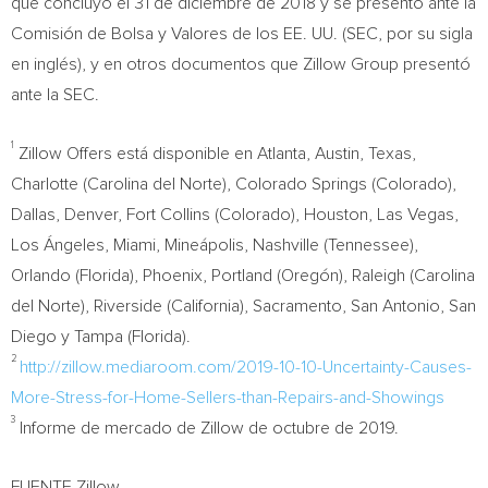
que concluyó el 31 de diciembre de 2018 y se presentó ante la
Comisión de Bolsa y
Valores de
los EE. UU. (SEC, por su sigla
en inglés), y en otros documentos que Zillow Group presentó
ante la SEC.
1
Zillow Offers está disponible en
Atlanta
,
Austin, Texas
,
Charlotte
(
Carolina del Norte
),
Colorado Springs
(
Colorado
),
Dallas
,
Denver
,
Fort Collins
(
Colorado
),
Houston
,
Las Vegas
,
Los Ángeles,
Miami
, Mineápolis,
Nashville
(
Tennessee
),
Orlando (Florida)
,
Phoenix
,
Portland
(Oregón),
Raleigh
(
Carolina
del Norte
),
Riverside
(
California
),
Sacramento
,
San Antonio
,
San
Diego
y
Tampa
(Florida).
2
http://zillow.mediaroom.com/2019-10-10-Uncertainty-Causes-
More-Stress-for-Home-Sellers-than-Repairs-and-Showings
3
Informe de mercado de Zillow de octubre de 2019.
FUENTE Zillow