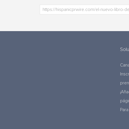
Sol
Cana
Insc
pre
¡Aña
pági
Para