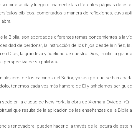
ribir ese día y luego diariamente las diferentes páginas de este 
ersículos bíblicos, comentados a manera de reflexiones, cuya apli
labra.
e la Biblia, son abordados diferentes temas concernientes a la vi
esidad de perdonar, la instrucción de los hijos desde la niñez, la s
 en Dios, la grandeza y fidelidad de nuestro Dios, la infinita grand
 perspectiva de su palabra».
tán alejados de los caminos del Señor, ya sea porque se han apar
ndolo, tenemos cada vez más hambre de Él y anhelamos ser guiad
on sede en la ciudad de
New York
, la obra de
Xiomara Oviedo
, «En
itual que resulta de la aplicación de las enseñanzas de la Biblia 
encia renovadora, pueden hacerlo, a través de la lectura de este 