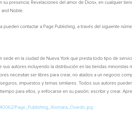
 su presencia: Revelaciones del amor de Dios», en cualquier tienda
 and Noble.
lta pueden contactar a Page Publishing, a través del siguiente núm
con sede en la ciudad de
Nueva York
que presta todo tipo de servic
de sus autores incluyendo la distribución en las tiendas minorist
utores necesitan ser libres para crear, no atados a un negocio c
s, seguros, impuestos y temas similares. Todos sus autores pueden
iempo para ellos, y enfocarse en su pasión; escribir y crear. A
840062/Page_Publishing_Xiomara_Oviedo.jpg