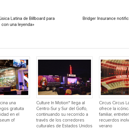
sica Latina de Billboard para
Bridger Insurance notific
s con una leyenda»
cina una
Culture In Motion™ llega al
Circus Circus 
egos gratuita
Centro-Sur y Sur del Golfo,
ofrece la icónic
idad en el
continuando su recorrido a
familiar, entrete
useum of
través de los corredores
recuerdos inol
culturales de Estados Unidos
verano