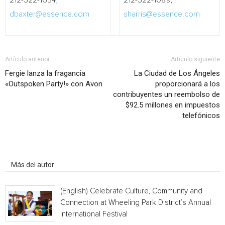
212-522-1634,
212-522-1089,
dbaxter@essence.com
sharris@essence.com
Artículo anterior
Artículo siguiente
Fergie lanza la fragancia
La Ciudad de Los Ángeles
«Outspoken Party!» con Avon
proporcionará a los
contribuyentes un reembolso de
$92.5 millones en impuestos
telefónicos
Artículo relacionados
Más del autor
(English) Celebrate Culture, Community and
Connection at Wheeling Park District’s Annual
International Festival