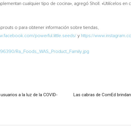
ementan cualquier tipo de cocina», agregó Sholl. «Utilícelos en 
prouts o para obtener información sobre tiendas,
w.facebook.com/powerful.little.seeds/
y
https://www.instagram.c
1196390/Ra_Foods_WAS_Product_Family.jpg
s usuarios a la luz de la COVID-
Las cabras de ComEd brindan s