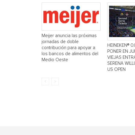
Meijer anuncia las próximas
jornadas de doble
HEINEKEN® 0.
contribución para apoyar a
PONER EN J
los bancos de alimentos del
VIEJAS ENTR
Medio Oeste
SERENA WILL
US OPEN