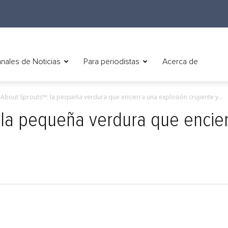
nales de Noticias
Para periodistas
Acerca de
 About Sprouts™: la pequeña verdura que encierra una explosión crujiente y...
 la pequeña verdura que encie