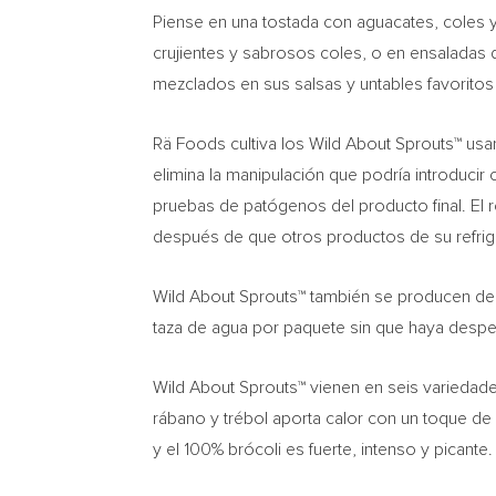
Piense en una tostada con aguacates, coles y 
crujientes y sabrosos coles, o en ensaladas 
mezclados en sus salsas y untables favorito
Rä Foods cultiva los Wild About Sprouts™ 
elimina la manipulación que podría introducir
pruebas de patógenos del producto final. El r
después de que otros productos de su refri
Wild About Sprouts™ también se producen de ma
taza de agua por paquete sin que haya despe
Wild About Sprouts™ vienen en seis variedades
rábano y trébol aporta calor con un toque de r
y el 100% brócoli es fuerte, intenso y picante