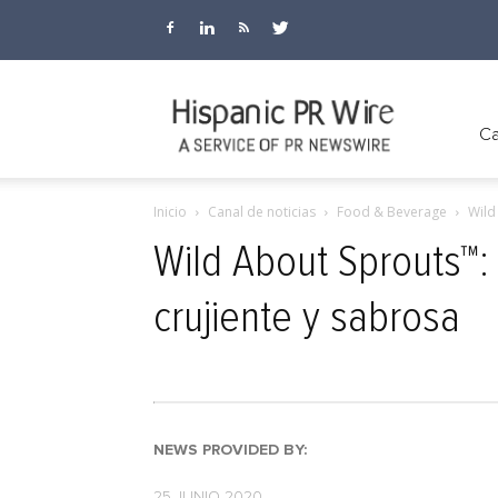
Hispanic
Ca
Inicio
Canal de noticias
Food & Beverage
Wild
PR
Wild About Sprouts™:
crujiente y sabrosa
Wire
NEWS PROVIDED BY:
25 JUNIO 2020