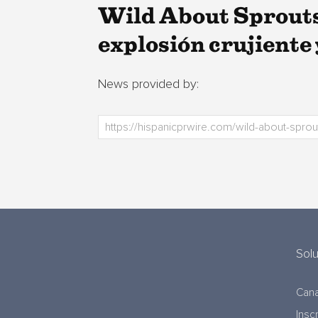
Wild About Sprouts
explosión crujiente
News provided by:
Sol
Cana
Insc