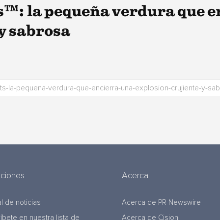
™: la pequeña verdura que e
 y sabrosa
uciones
Acerca
l de noticias
Acerca de PR Newswire
ríbete en nuestra lista de
Acerca de Cision