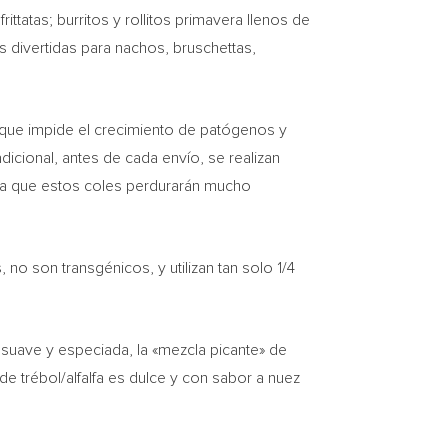
tatas; burritos y rollitos primavera llenos de
 divertidas para nachos, bruschettas,
ue impide el crecimiento de patógenos y
dicional, antes de cada envío, se realizan
fica que estos coles perdurarán mucho
no son transgénicos, y utilizan tan solo 1/4
.
 suave y especiada, la «mezcla picante» de
 de trébol/alfalfa es dulce y con sabor a nuez