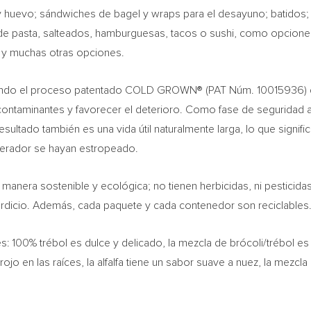
huevo; sándwiches de bagel y wraps para el desayuno; batidos; frit
de pasta, salteados, hamburguesas, tacos o sushi, como opciones
s y muchas otras opciones.
usando el proceso patentado COLD GROWN® (PAT Núm. 10015936) q
 contaminantes y favorecer el deterioro. Como fase de seguridad a
esultado también es una vida útil naturalmente larga, lo que signi
gerador se hayan estropeado.
nera sostenible y ecológica; no tienen herbicidas, ni pesticidas, 
rdicio. Además, cada paquete y cada contenedor son reciclables
: 100% trébol es dulce y delicado, la mezcla de brócoli/trébol es
ojo en las raíces, la alfalfa tiene un sabor suave a nuez, la mezcla
.