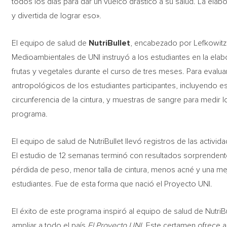
todos los días para dar un vuelco drástico a su salud. La ela
y divertida de lograr eso».
El equipo de salud de
NutriBullet
, encabezado por Lefkowitz y
Medioambientales de UNI instruyó a los estudiantes en la ela
frutas y vegetales durante el curso de tres meses. Para evalua
antropológicos de los estudiantes participantes, incluyendo es
circunferencia de la cintura, y muestras de sangre para medir lo
programa.
El equipo de salud de NutriBullet llevó registros de las activid
El estudio de 12 semanas terminó con resultados sorprendente
pérdida de peso, menor talla de cintura, menos acné y una mejo
estudiantes. Fue de esta forma que nació el Proyecto UNI.
El éxito de este programa inspiró al equipo de salud de NutriB
ampliar a todo el país
El Proyecto UNI
. Este certamen ofrece a