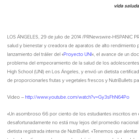
vida salud
LOS ÁNGELES, 29 de julio de 2014 /PRNewswire-HISPANIC P
salud y bienestar y creadora de aparatos de alto rendimiento 
lanzamiento del tráiler del «
Proyecto UNI
«, el avance de un do
problema del empeoramiento de la salud de los adolescentes 
High School (UNI) en Los Ángeles, y envió un dietista certific
de proporcionarles frutas y vegetales frescos y NutriBullets p
Video –
http://www.youtube.com/watch?v=Gy3sFhN64Po
«Un asombroso 66 por ciento de los estudiantes inscritos en 
desafortunadamente no está muy lejos del promedio nacional 
dietista registrada interna de NutriBullet. «Tenemos que alent