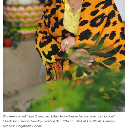
World-renowned Feng Shui expert Lillian Too will make her first-ever visit to South
Florida for a special two-day event on Dec. 20 & 21, 2014 at The Westin Diplomat
Resort in Hollywood, Florida.