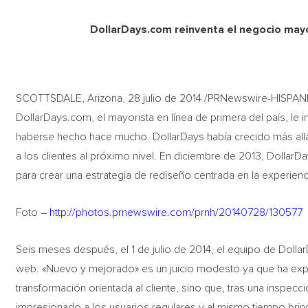
DollarDays.com reinventa el negocio mayo
SCOTTSDALE, Arizona, 28 julio de 2014 /PRNewswire-HISPANIC
DollarDays.com, el mayorista en línea de primera del país, le i
haberse hecho hace mucho. DollarDays había crecido más allá d
a los clientes al próximo nivel. En diciembre de 2013, Dollar
para crear una estrategia de rediseño centrada en la experiencia
Foto –
http://photos.prnewswire.com/prnh/20140728/130577
Seis meses después, el 1 de julio de 2014, el equipo de Doll
web. «Nuevo y mejorado» es un juicio modesto ya que ha exp
transformación orientada al cliente, sino que, tras una inspecció
impresionado a los usuarios regulares y al mismo tiempo brin