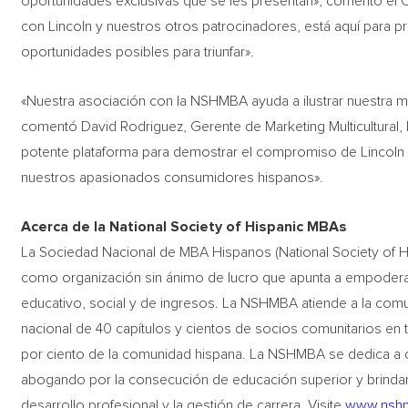
oportunidades exclusivas que se les presentan», comentó e
con Lincoln y nuestros otros patrocinadores, está aquí para p
oportunidades posibles para triunfar».
«Nuestra asociación con la NSHMBA ayuda a ilustrar nuestra mu
comentó David Rodriguez, Gerente de Marketing Multicultura
potente plataforma para demostrar el compromiso de Lincol
nuestros apasionados consumidores hispanos».
Acerca de la National Society of Hispanic MBAs
La Sociedad Nacional de MBA Hispanos (National Society of
como organización sin ánimo de lucro que apunta a empoderar
educativo, social y de ingresos. La NSHMBA atiende a la comu
nacional de 40 capítulos y cientos de socios comunitarios en
por ciento de la comunidad hispana. La NSHMBA se dedica a co
abogando por la consecución de educación superior y brinda
desarrollo profesional y la gestión de carrera. Visite
www.nsh